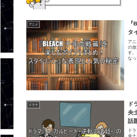
『
アニメ
タ
アニ
の放
す。
なっ
ド
ドラマ
央
話
ドラ
央士