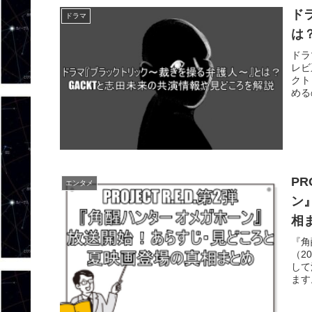
ド
ドラマ
は
ドラ
レビ
クト
める
PR
エンタメ
ン
相
『角
（2
して
ます