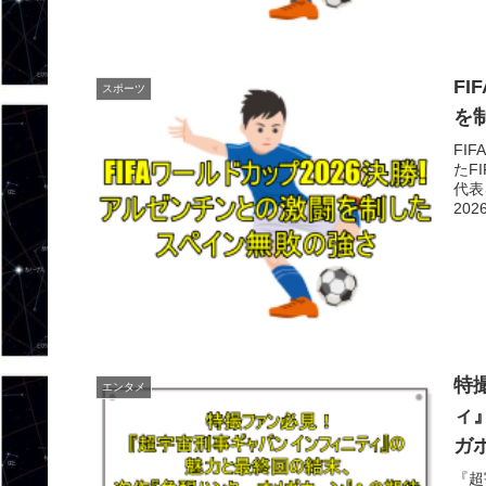
F
スポーツ
を
FI
たF
代表
20
特
エンタメ
ィ
ガ
『超