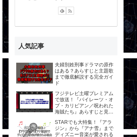
人気記事
夫婦別姓刑事ドラマの原作
はある？あらすじと主題歌
まで徹底解説する完全ガイ
ド
フジテレビ土曜プレミアム
で放送！『パイレーツ・オ
ブ・カリビアン／呪われた
海賊たち』あらすじと見ど
ころ、シリーズ全5作品を
STARでも大特集！『アラ
徹底比較！
ジン』から『アナ雪』まで
ディズニー音楽が愛される