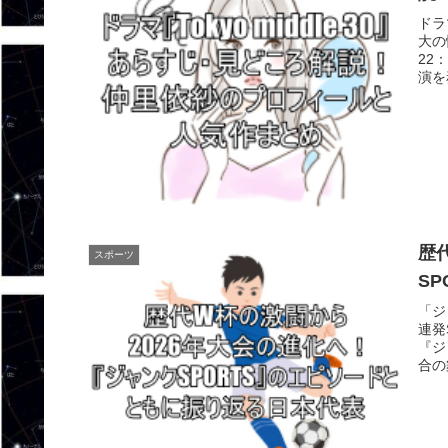
ドラ
大の
22
演を
歴
スポーツ
S
「ジ
連発
『ジ
合の