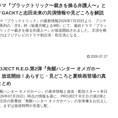
ラマ『ブラックトリック〜裁きを操る弁護人〜』と
？GACKTと志田未来の共演情報や見どころを解説
マ『ブラックトリック』の最新情報2026年7月20日より、フジテ
系列の「月9」枠（毎週月曜よる9時）にて、連続ドラマ『ブラッ
リック〜裁きを操る弁護人〜』が放送開始されました。主演を務
のはフジテレビのドラマ初出演・初主演となる...
2026.07.27
OJECT R.E.D.第2弾『角醒ハンター オメガホー
』放送開始！あらすじ・見どころと夏映画登場の真
まとめ
醒ハンター オメガホーン』の基本情報と放送・配信スタート本日
026年07月26日）時点の情報を基に、PROJECT R.E.D.の第2弾と
注目の新番組『角醒ハンター オメガホーン』の全体像をお伝えし
。まずは放送時間や見逃し配...