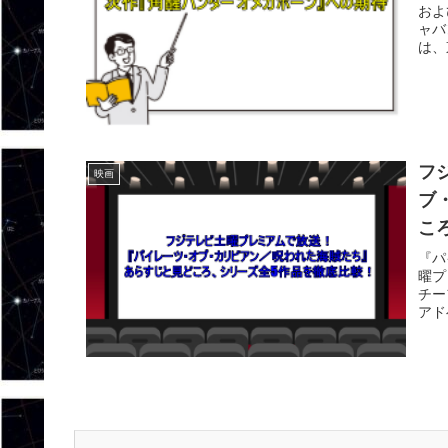
およ
ャバ
は、
フ
映画
ブ
こ
『パ
曜プ
チー
アド