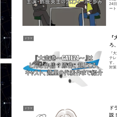
24
ート
『
ドラマ
ろ
『大
テレ
す。
対策
ドラ
ドラマ
説