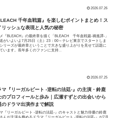
2026.07.26
BLEACH 千年血戦篇』を楽しむポイントまとめ！ス
イリッシュな表現と人気の秘密
メ『BLEACH』の最終章を描く「BLEACH 千年血戦篇-禍進譚-」
送がいよいよ7月25日（土）23：00～テレビ東京でスタートしま
シリーズが最終章ということで大きな盛り上がりを見せて話題に
ています。長年多くのファンに支持...
2026.07.25
ラマ『リーガルビート -逆転の法廷-』の主演・鈴鹿
士のプロフィールと歩み｜広瀬すずとの出会いから
題のドラマ出演作まで解説
マ『リーガルビート -逆転の法廷-』のキャストと魅力俳優の鈴鹿
さんが主演を務めるドラマ『リーガルビート -逆転の法廷-』が7月