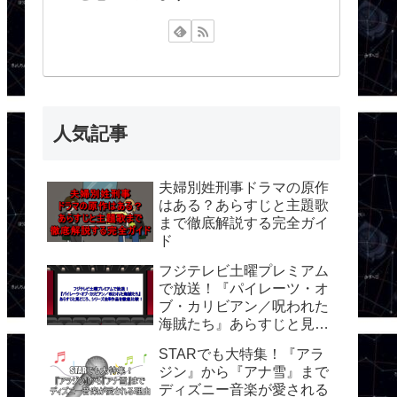
人気記事
夫婦別姓刑事ドラマの原作
はある？あらすじと主題歌
まで徹底解説する完全ガイ
ド
フジテレビ土曜プレミアム
で放送！『パイレーツ・オ
ブ・カリビアン／呪われた
海賊たち』あらすじと見ど
ころ、シリーズ全5作品を
STARでも大特集！『アラ
徹底比較！
ジン』から『アナ雪』まで
ディズニー音楽が愛される