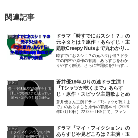
関連記事
ドラマ「時すでにおスシ！？」の
ドラマ
元ネタとは？原作・あらすじ・主
題歌Creepy Nutsまで丸わかり解
説
時すでにおスシ！？の元ネタは何？ドラ
マの内容や原作の有無、あらすじをわか
りやすく解説。さらに主題歌を担当する
Creepy Nutsの魅力や楽曲との関係も詳し
く紹介します。
蒼井優18年ぶりの連ドラ主演！
ドラマ
『Tシャツが乾くまで』あらす
じ・原作・スピッツ主題歌まとめ
蒼井優さん主演ドラマ『Tシャツが乾くま
で』のあらすじと原作の有無本日（2026
年07月10日）22:00～TBSにて、ファン待
望の新しいテレビドラマ『Tシャツが乾く
まで』が放送スタートします。実力派女
優として知られる蒼井優さんが主演を務
ドラマ『マイ・フィクション』の
ドラマ
める...
あらすじや見どころは？主演・玉