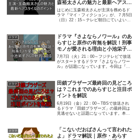
森裕太さんの魅力と最新ヘアスタ
イルのポイント
はじめに玉森裕太さんが主演を務めるド
ラマ『マイ・フィクション』が、７月5日
（日）22：15～テレビ朝日にていよいよ
放送スタートを迎えます。本日（2026年7
月5日）時点の最新情報を交えながら、気
になる原作の有無やあらすじ、主題歌、
ドラマ『さよならノワール』のあ
ドラマ
そして玉森...
らすじと原作の有無を解説！刑事
モノが愛される理由と小池栄子さ
んの魅力に迫る
7月7日（火）21：00～フジテレビで放送
がスタートするドラマ『さよならノワー
ル』が話題になっています。今回は『さ
よならノワール』ってどういうドラマ？
主演は誰？などみんなが気になる情報を
見ていきたいと思います。はじめにハラ
田鎖ブラザーズ最終回の見どころ
ドラマ
ハラする展開と人間...
は？これまでのあらすじと注目ポ
イントを解説
6月19日（金）22：00～TBSで放送され
るドラマ「田鎖ブラザーズ」の最終回は
見逃せないと話題になっています。本日
（2026年06月19日）時点で放送されてい
る「田鎖ブラザーズ」は、兄弟が両親殺
害事件の真相を追い続けるクライムサス
「こないだおばさんって言われた
ドラマ
ペンスと...
よ」ドラマ解説｜原作・あらす