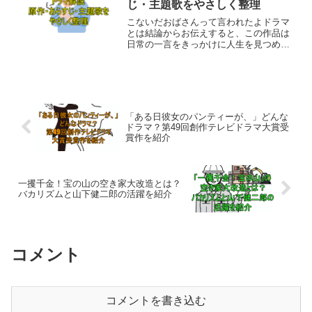
じ・主題歌をやさしく整理
こないだおばさんって言われたよドラマ
とは結論からお伝えすると、この作品は
日常の一言をきっかけに人生を見つめ直
すヒューマンドラマです。本日（2026年
05月05日）時点で公開されている情報に
よると、原作はなく、ドラマのために制
作されたオリジナ...
「ある日彼女のパンティーが、」どんな
ドラマ？第49回創作テレビドラマ大賞受
賞作を紹介
一攫千金！宝の山の空き家大改造とは？
バカリズムと山下健二郎の活躍を紹介
コメント
コメントを書き込む