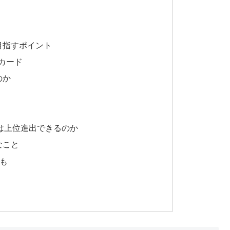
目指すポイント
カード
のか
本は上位進出できるのか
なこと
も