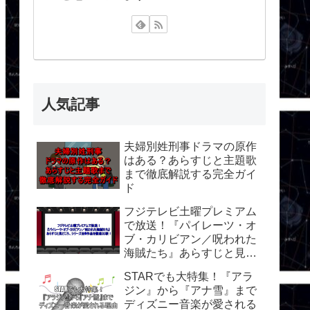
人気記事
夫婦別姓刑事ドラマの原作
はある？あらすじと主題歌
まで徹底解説する完全ガイ
ド
フジテレビ土曜プレミアム
で放送！『パイレーツ・オ
ブ・カリビアン／呪われた
海賊たち』あらすじと見ど
ころ、シリーズ全5作品を
STARでも大特集！『アラ
徹底比較！
ジン』から『アナ雪』まで
ディズニー音楽が愛される