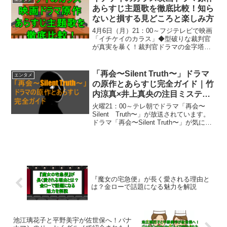
ます。この記事の...
あらすじ主題歌を徹底比較！知ら
ないと損する見どころと楽しみ方
4月6日（月）21：00～フジテレビで映画
「イチケイのカラス」◆型破りな裁判官
が真実を暴く！裁判官ドラマの金字塔が
放送されます。イチケイのカラスの映画
やドラマ、原作の違いが気になっていま
せんか？あらすじや主題歌までまとめて
「再会〜Silent Truth〜」ドラマ
エンタメ
知りたい方に向けて...
の原作とあらすじ完全ガイド｜竹
内涼真×井上真央の注目ミステリ
ー
火曜21：00～テレ朝でドラマ「再会〜
Silent Truth〜」が放送されています。
ドラマ「再会〜Silent Truth〜」が気にな
っているものの、「原作はある？」「ど
んなストーリー？」と気になる人も多い
のではないでしょうか。本記事では...
『魔女の宅急便』が長く愛される理由と
は？金ローで話題になる魅力を解説
池江璃花子と平野美宇が佐世保へ！バナ