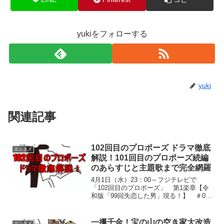
yukiをフォローする
yuki
関連記事
102回目のプロポーズ ドラマ徹底
エンタメ
解説！101回目のプロポーズ続編
のあらすじと主題歌まで完全網羅
4月1日（水）23：00～フジテレビで
「102回目のプロポーズ」 第1楽章【令
和版「99回失恋した男」現る！】 ＃01
がいよいよ放送されます。伝説の「101回
目のプロポーズ」の続編がついに放送で
す。エイプリルフールネタではありませ
一攫千金！宝の山の空き家大改造
エンタメ