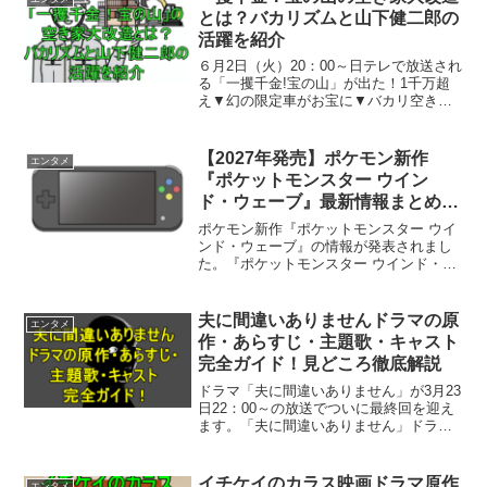
ん！102...
とは？バカリズムと山下健二郎の
活躍を紹介
６月2日（火）20：00～日テレで放送され
る「一攫千金!宝の山」が出た！1千万超
え▼幻の限定車がお宝に▼バカリ空き家
大改造で話題になっています。本日
（2026年06月02日）時点で放送されてい
る「一攫千金！宝の山」は、身近に眠る
【2027年発売】ポケモン新作
エンタメ
物や場所に新...
『ポケットモンスター ウイン
ド・ウェーブ』最新情報まとめと
注目ポイント完全解説
ポケモン新作『ポケットモンスター ウイ
ンド・ウェーブ』の情報が発表されまし
た。『ポケットモンスター ウインド・ウ
ェーブ』とは？2027年発売が予定されて
いる本作の基本情報や注目点を、初めて
知る方にも分かりやすく整理して紹介し
夫に間違いありませんドラマの原
エンタメ
ていきます。この...
作・あらすじ・主題歌・キャスト
完全ガイド！見どころ徹底解説
ドラマ「夫に間違いありません」が3月23
日22：00～の放送でついに最終回を迎え
ます。「夫に間違いありません」ドラマ
のあらすじや原作、主題歌、キャストが
気になっていませんか？本記事では作品
の魅力や見どころを分かりやすく解説し
イチケイのカラス映画ドラマ原作
エンタメ