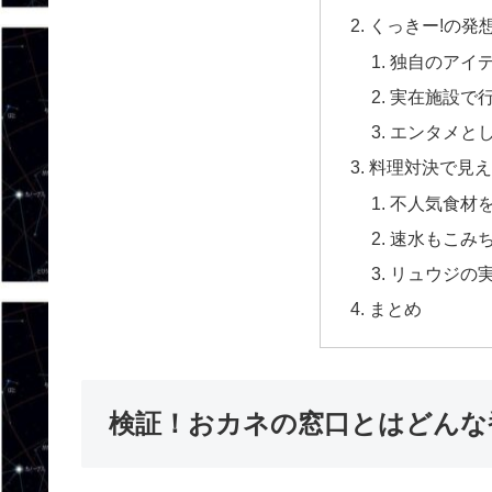
くっきー!の発
独自のアイ
実在施設で
エンタメと
料理対決で見え
不人気食材
速水もこみ
リュウジの
まとめ
検証！おカネの窓口とはどんな