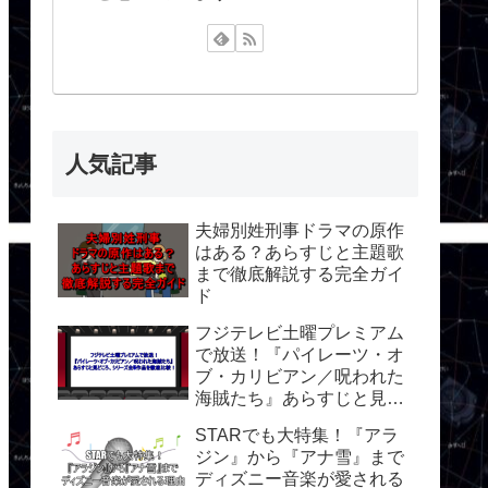
人気記事
夫婦別姓刑事ドラマの原作
はある？あらすじと主題歌
まで徹底解説する完全ガイ
ド
フジテレビ土曜プレミアム
で放送！『パイレーツ・オ
ブ・カリビアン／呪われた
海賊たち』あらすじと見ど
ころ、シリーズ全5作品を
STARでも大特集！『アラ
徹底比較！
ジン』から『アナ雪』まで
ディズニー音楽が愛される