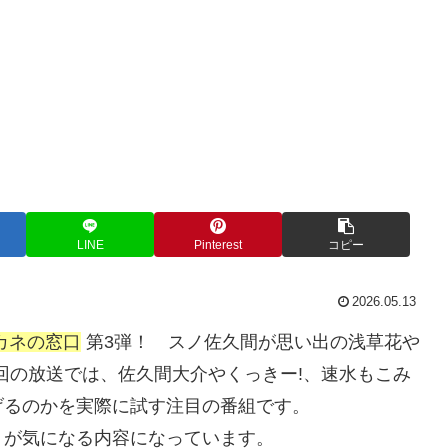
LINE
Pinterest
コピー
2026.05.13
カネの窓口
第3弾！ スノ佐久間が思い出の浅草花や
回の放送では、佐久間大介やくっきー!、速水もこみ
げるのかを実際に試す注目の番組です。
」が気になる内容になっています。