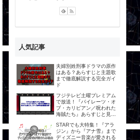
人気記事
夫婦別姓刑事ドラマの原作
はある？あらすじと主題歌
まで徹底解説する完全ガイ
ド
フジテレビ土曜プレミアム
で放送！『パイレーツ・オ
ブ・カリビアン／呪われた
海賊たち』あらすじと見ど
ころ、シリーズ全5作品を
STARでも大特集！『アラ
徹底比較！
ジン』から『アナ雪』まで
ディズニー音楽が愛される