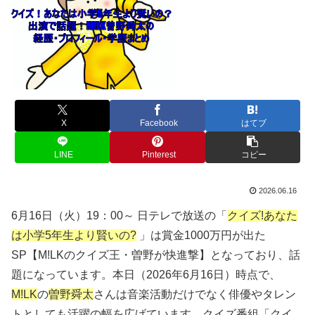
X
Facebook
はてブ
LINE
Pinterest
コピー
2026.06.16
6月16日（火）19：00～ 日テレで放送の「
クイズ!あなた
は小学5年生より賢いの?
」は賞金1000万円が出た
SP【M!LKのクイズ王・曽野が快進撃】となっており、話
題になっています。本日（2026年6月16日）時点で、
M!LK
の
曽野舜太
さんは音楽活動だけでなく俳優やタレン
トとしても活躍の幅を広げています。クイズ番組「クイ