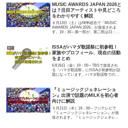
この記事では、それぞれの魅力...
MUSIC AWARDS JAPAN 2026と
歌手
は？注目アーティストや見どころ
をわかりやすく解説
６月13日（土）はNHK総合で「MUSIC
AWARDS JAPAN 2026」が放送されま
す。19：30～第一部が、第二部は21：30
～放送されるということで、本日（2026
年06月13日）時点で、MUSIC AWARDS
JAPANは日...
ISSAがハマダ歌謡祭に初参戦！
歌手
家族やプロフィール、現在の活動
をまとめ
6月26日（金）19：00～TBSで放送され
る「ハマダ歌謡祭」にISSAが初参戦が話
題になっています。ハマダ歌謡祭での初
出演をきっかけに、ISSAさんに興味を持
った人も多いのではないでしょうか。DA
PUMPのボーカルとして長年活躍する一
『ミュージックジェネレーショ
歌手
方...
ン』出演で話題のM!LKを初心者
向けに解説
５月21日（水）19：00～フジテレビで
『ミュージックジェネレーション』が放
送されます。『ミュージックジェネレー
ション』出演で話題になったM!LK。「最
近よく見るけど誰？」と気になった人向