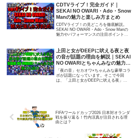
けに、メンバーのプロフィールや人気
CDTVライブ！完全ガイド｜
歌手
曲、昔と今の変化ま...
SEKAI NO OWARI・Ado・Snow
Manの魅力と楽しみ方まとめ
CDTVライブ！の見どころを徹底解説。
SEKAI NO OWARI・Ado・Snow Manの
魅力やパフォーマンスの注目ポイント、
番組の楽しみ方まで分かりやすく紹介し
ます。初めてでも理解しやすい内容で
す。
上田と女がDEEPに吠える夜と夜
歌手
の音が話題の理由を解説｜SEKAI
NO OWARIとちゃんみなの魅力も
紹介
「夜の音」セカオワ×ちゃんみな豪華コラ
ボが話題になっています。そこで今回
は、「上田と女がDEEPに吠える夜」と
「夜の音-TOKYO MIDNIGHT MUSIC-」
が注目される理由とは？SEKAI NO
OWARIとちゃんみなの共演や、リア...
FIFAワールドカップ2026 日本対オランダ
戦を振り返る！竹内涼真が注目される理
由とは？