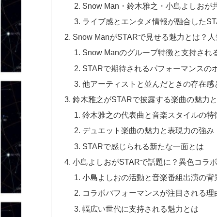
Snow Man・鈴木雅之・小島よしお
ライブ感とエンタメ情報が融合したST
Snow ManがSTARで見せる魅力と
Snow Manのグループ特徴と支持され
STARで期待されるパフォーマンスの
他アーティストと並んだときの存在感
鈴木雅之がSTARで披露する楽曲の魅力
鈴木雅之の代表曲と音楽スタイルの特
デュエット楽曲の魅力と表現力の強み
STARで感じられる新たな一面とは
小島よしおがSTARで話題に？異色コラ
小島よしおの活動と音楽番組出演の背
コラボパフォーマンスが注目される理
幅広い世代に支持される魅力とは