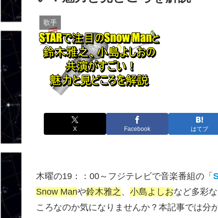
歌手
X
Facebook
はてブ
木曜の19：：00～フジテレビで音楽番組の「
Snow Man
や
鈴木雅之
、
小島よしお
など多彩な
ころなのか気になりませんか？本記事では分