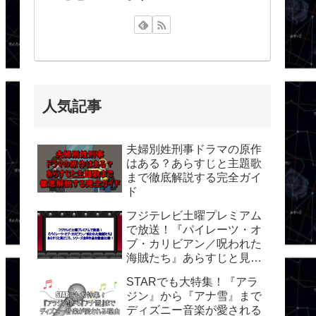
人気記事
夫婦別姓刑事ドラマの原作
はある？あらすじと主題歌
まで徹底解説する完全ガイ
ド
フジテレビ土曜プレミアム
で放送！『パイレーツ・オ
ブ・カリビアン／呪われた
海賊たち』あらすじと見ど
ころ、シリーズ全5作品を
STARでも大特集！『アラ
徹底比較！
ジン』から『アナ雪』まで
ディズニー音楽が愛される