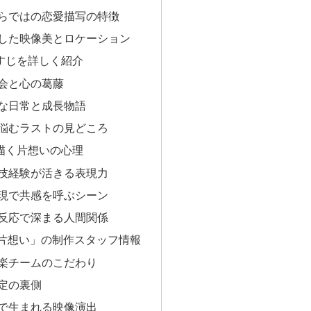
らではの恋愛描写の特徴
した映像美とロケーション
すじを詳しく紹介
会と心の葛藤
な日常と成長物語
悩むラストの見どころ
描く片想いの心理
技経験が活きる表現力
現で共感を呼ぶシーン
反応で深まる人間関係
「片想い」の制作スタッフ情報
楽チームのこだわり
定の裏側
で生まれる映像演出