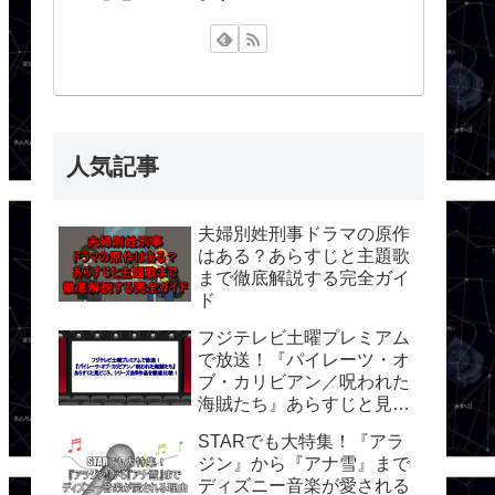
人気記事
夫婦別姓刑事ドラマの原作
はある？あらすじと主題歌
まで徹底解説する完全ガイ
ド
フジテレビ土曜プレミアム
で放送！『パイレーツ・オ
ブ・カリビアン／呪われた
海賊たち』あらすじと見ど
ころ、シリーズ全5作品を
STARでも大特集！『アラ
徹底比較！
ジン』から『アナ雪』まで
ディズニー音楽が愛される