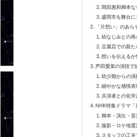
岡田惠和脚本な
盛岡市を舞台に
「片想い」のあら
幼なじみとの再
豆腐店での新た
想いを伝えるか
芦田愛菜の演技で
幼少期からの演
細やかな感情表
共演者との化学
NHK特集ドラマ
脚本・演出・音
撮影・ロケ地選
スタッフの工夫