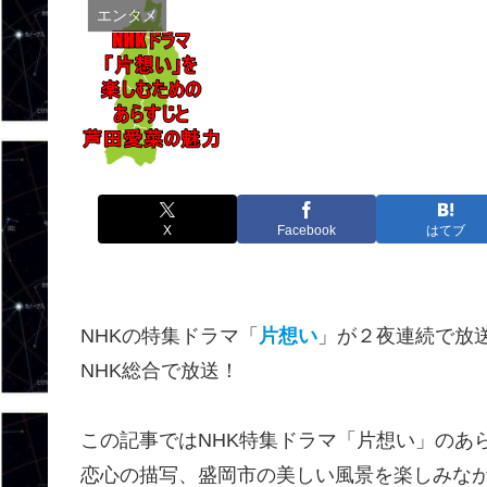
エンタメ
X
Facebook
はてブ
NHKの特集ドラマ「
片想い
」が２夜連続で放送
NHK総合で放送！
この記事ではNHK特集ドラマ「片想い」のあ
恋心の描写、盛岡市の美しい風景を楽しみな