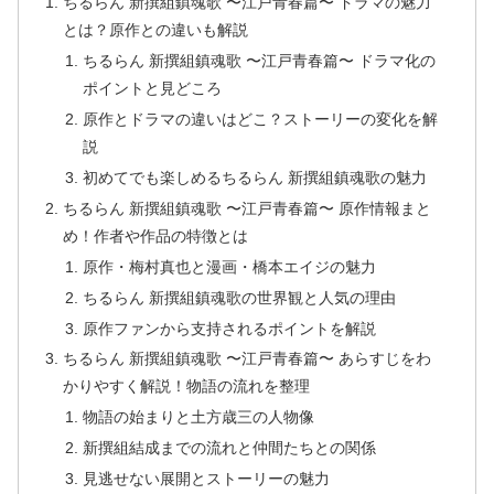
ちるらん 新撰組鎮魂歌 〜江戸青春篇〜 ドラマの魅力
とは？原作との違いも解説
ちるらん 新撰組鎮魂歌 〜江戸青春篇〜 ドラマ化の
ポイントと見どころ
原作とドラマの違いはどこ？ストーリーの変化を解
説
初めてでも楽しめるちるらん 新撰組鎮魂歌の魅力
ちるらん 新撰組鎮魂歌 〜江戸青春篇〜 原作情報まと
め！作者や作品の特徴とは
原作・梅村真也と漫画・橋本エイジの魅力
ちるらん 新撰組鎮魂歌の世界観と人気の理由
原作ファンから支持されるポイントを解説
ちるらん 新撰組鎮魂歌 〜江戸青春篇〜 あらすじをわ
かりやすく解説！物語の流れを整理
物語の始まりと土方歳三の人物像
新撰組結成までの流れと仲間たちとの関係
見逃せない展開とストーリーの魅力