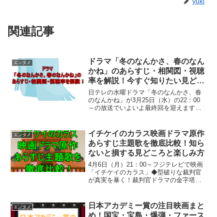
yuki
関連記事
ドラマ「冬のなんかさ、春のなん
エンタメ
かね」のあらすじ・相関図・視聴
率を解説！今すぐ知りたい見どこ
ろとは
日テレの水曜ドラマ「冬のなんかさ、春
のなんかね」が3月25日（水）の22：00
～の放送でいよいよ最終回を迎えます。
「冬のなんかさ、春のなんかね」のあら
すじや相関図、視聴率が気になっていま
せんか？本記事では物語の流れや登場人
イチケイのカラス映画ドラマ原作
エンタメ
物の関係、人気の理...
あらすじ主題歌を徹底比較！知ら
ないと損する見どころと楽しみ方
4月6日（月）21：00～フジテレビで映画
「イチケイのカラス」◆型破りな裁判官
が真実を暴く！裁判官ドラマの金字塔が
放送されます。イチケイのカラスの映画
やドラマ、原作の違いが気になっていま
せんか？あらすじや主題歌までまとめて
日本アカデミー賞の注目映画まと
エンタメ
知りたい方に向けて...
め！国宝・宝島・爆弾・ファース