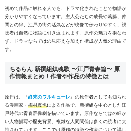
初めて作品に触れる人でも、ドラマ化されたことで物語が
分かりやすくなっています。主人公たちの成長や葛藤、仲
間との絆、江戸の街の活気などが映像で伝わりやすく、視
聴者は自然に物語に引き込まれます。原作の魅力を損なわ
ず、ドラマならではの見応えを加えた構成が人気の理由で
す。
ちるらん 新撰組鎮魂歌 〜江戸青春篇〜 原
作情報まとめ！作者や作品の特徴とは
原作は、『
終末のワルキューレ
』の原作者としても知られ
る漫画家・
梅村真也
による作品で、新撰組を中心とした江
戸時代の青春群像劇を描いています。原作ならではの細か
い人物描写や歴史背景、複雑な人間関係は多くの読者に支
持されています。ここでは原作の特徴や作者について詳し