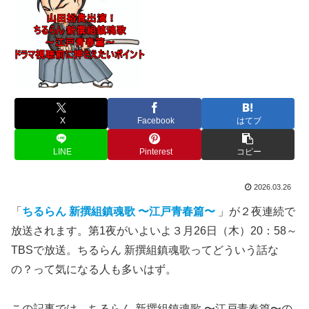
X
Facebook
はてブ
LINE
Pinterest
コピー
2026.03.26
「
ちるらん 新撰組鎮魂歌 〜江戸青春篇〜
」が２夜連続で
放送されます。第1夜がいよいよ３月26日（木）20：58～
TBSで放送。ちるらん 新撰組鎮魂歌ってどういう話な
の？って気になる人も多いはず。
この記事では、ちるらん 新撰組鎮魂歌 〜江戸青春篇〜の