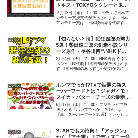
トキス・TOKYOタクシーと鬼滅
の刃、吉沢亮・横浜流星の魅力
３月13日（金）21：00～日テレで日本ア
カデミー賞授賞式が放送されます。日本
アカデミー賞は、日本映画界を代表する
映画賞として毎年大きな注目を集めてい
ます。特に映画「国宝」や「宝島」「爆
弾」「ファーストキス」「TOKYOタクシ
【知らないと損】眠狂四郎の魅力
エンタメ
ー」などの作品...
5選！柴田錬三郎の剣豪小説シリ
ーズ原作・長谷川博己NHKドラ
マあらすじ
3月24日（火）22：00～NHK総合で【ス
ペシャル時代劇】眠狂四郎が放送されま
す。眠狂四郎のあらすじや魅力が気にな
る方へ。柴田錬三郎の剣豪小説シリーズ
を原作に、長谷川博己主演でNHKが描く
世界や、田村正和版との違いまで分かり
ホンマでっか!?TVで話題の新ス
エンタメ
やすく解説しま...
ーパーフードとは？ジャガイモ・
スイカ・バター・チーズの最新栄
養情報
6月17日（水）21：00～フジテレビで放
送される「ホンマでっか！？TV」は
【新！スーパーフード15選】というわけ
で、健康が気になる方にすごく注目され
ています。本日（2026年06月17日）時点
で公開されている情報によると、「ホン
STARでも大特集！『アラジン』
エンタメ
マでっか!...
から『アナ雪』までディズニー音