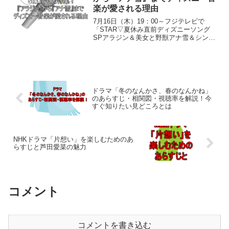
楽が愛される理由
7月16日（木）19：00～フジテレビで
「STAR▽夏休み直前ディズニーソング
SPアラジン＆美女と野獣アナ雪＆シンデ
レラ」が放送され話題になりました。本
日（2026年7月16日）時点でも、ディズ
ニー映画の音楽は私たちの暮らしに深く
根づいてい...
ドラマ「冬のなんかさ、春のなんかね」
のあらすじ・相関図・視聴率を解説！今
すぐ知りたい見どころとは
NHKドラマ「片想い」を楽しむためのあ
らすじと芦田愛菜の魅力
コメント
コメントを書き込む