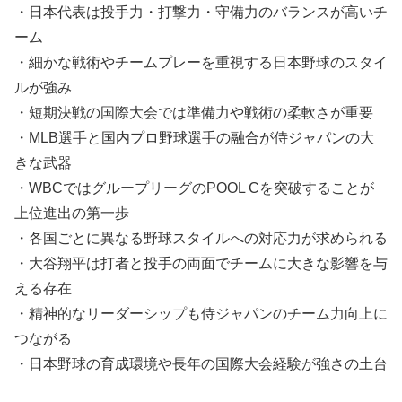
・日本代表は投手力・打撃力・守備力のバランスが高いチ
ーム
・細かな戦術やチームプレーを重視する日本野球のスタイ
ルが強み
・短期決戦の国際大会では準備力や戦術の柔軟さが重要
・MLB選手と国内プロ野球選手の融合が侍ジャパンの大
きな武器
・WBCではグループリーグのPOOL Cを突破することが
上位進出の第一歩
・各国ごとに異なる野球スタイルへの対応力が求められる
・大谷翔平は打者と投手の両面でチームに大きな影響を与
える存在
・精神的なリーダーシップも侍ジャパンのチーム力向上に
つながる
・日本野球の育成環境や長年の国際大会経験が強さの土台