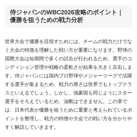
侍ジャパンのWBC2026攻略のポイント｜
優勝を狙うための戦力分析
世界大会で優勝を目指すためには、チームの戦力だけでな
く大会の特徴を理解した戦い方が重要になります。野球の
国際大会は短期間で多くの試合が行われるため、選手のコ
ンディション管理や戦略の柔軟さが結果を大きく左右しま
す。侍ジャパンには国内プロ野球やメジャーリーグで活躍
する選手が集まるため、戦力の厚さは世界でもトップクラ
スといえるでしょう。しかし、強豪国も同じようにスター
選手をそろえているため、油断はできません。この章で
は、日本代表が優勝を狙うために重要と考えられているポ
イントを整理し、戦力の特徴や大会での戦い方を分かりや
すく解説していきます。