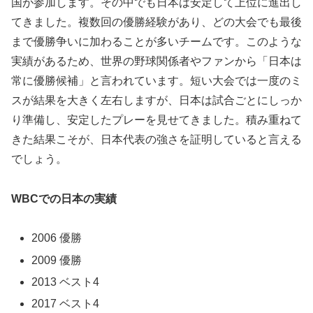
国が参加します。その中でも日本は安定して上位に進出し
てきました。複数回の優勝経験があり、どの大会でも最後
まで優勝争いに加わることが多いチームです。このような
実績があるため、世界の野球関係者やファンから「日本は
常に優勝候補」と言われています。短い大会では一度のミ
スが結果を大きく左右しますが、日本は試合ごとにしっか
り準備し、安定したプレーを見せてきました。積み重ねて
きた結果こそが、日本代表の強さを証明していると言える
でしょう。
WBCでの日本の実績
2006 優勝
2009 優勝
2013 ベスト4
2017 ベスト4