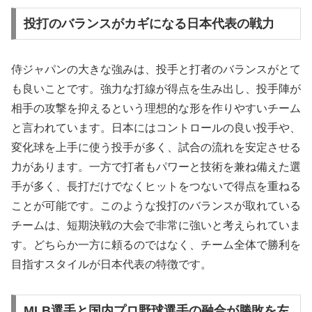
投打のバランスがカギになる日本代表の戦力
侍ジャパンの大きな強みは、投手と打者のバランスがとて
も良いことです。強力な打線が得点を生み出し、投手陣が
相手の攻撃を抑えるという理想的な形を作りやすいチーム
と言われています。日本にはコントロールの良い投手や、
変化球を上手に使う投手が多く、試合の流れを安定させる
力があります。一方で打者もパワーと技術を兼ね備えた選
手が多く、長打だけでなくヒットをつないで得点を重ねる
ことが可能です。このような投打のバランスが取れている
チームは、短期決戦の大会で非常に強いと考えられていま
す。どちらか一方に頼るのではなく、チーム全体で勝利を
目指すスタイルが日本代表の特徴です。
MLB選手と国内プロ野球選手の融合が勝敗を左