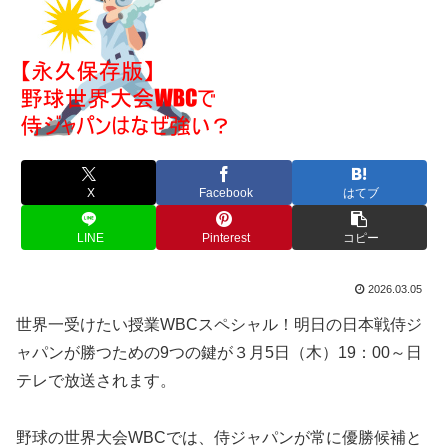
X
Facebook
はてブ
LINE
Pinterest
コピー
2026.03.05
世界一受けたい授業WBCスペシャル！明日の日本戦侍ジ
ャパンが勝つための9つの鍵が３月5日（木）19：00～日
テレで放送されます。
野球の世界大会WBCでは、侍ジャパンが常に優勝候補と