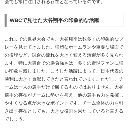
会でも常に注目される存在となっているのです。
WBCで見せた大谷翔平の印象的な活躍
これまでの世界大会でも、大谷翔平は数多くの印象的なプ
レーを見せてきました。強烈なホームランや重要な場面で
の投球など、試合の流れを大きく変える活躍が多く見られ
ます。特に大舞台での勝負強さは、多くの野球ファンに強
い印象を残しました。こうした活躍によって、日本代表の
勝利に大きく貢献してきたと言われています。ただし、チ
ームは一人の選手だけで勝てるものではありません。大谷
選手の存在がチームに勢いを与え、他の選手も力を発揮し
やすくなる点が大きなポイントです。チーム全体の力を引
き出す存在としても、大きな役割を果たしていると言える
でしょう。