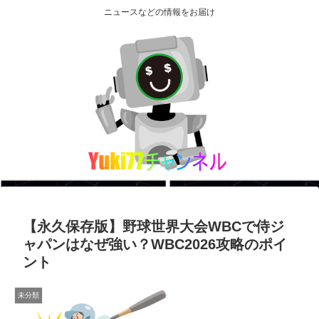
ニュースなどの情報をお届け
【永久保存版】野球世界大会WBCで侍ジ
ャパンはなぜ強い？WBC2026攻略のポイ
ント
未分類