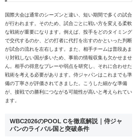
国際大会は通常のシーズンと違い、短い期間で多くの試合
が行われます。そのため、試合ごとに戦い方を変える柔軟
な戦術が重要になります。例えば、投手をどのタイミング
で交代するのか、どの打者に代打を出すのかといった判断
が試合の流れを左右します。また、相手チームは普段あま
り対戦しない国が多いため、事前の情報収集も欠かせませ
ん。相手の得意なプレーや弱点を研究し、それに合わせた
戦術を考える必要があります。侍ジャパンはこれまでも準
備の丁寧さが評価されてきました。こうした細かな準備
が、接戦での勝利につながる可能性が高いと考えられてい
ます。
WBC2026のPOOL Cを徹底解説｜侍ジャ
パンのライバル国と突破条件