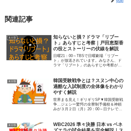
yuki
関連記事
知らないと損？ドラマ「リブー
未分類
ト」あらすじと考察｜戸田恵梨香
の役とストーリーの伏線を解説
日曜21：00～TBSで日曜劇場「リブー
ト」が放送されています。みなさん、ド
ラマ「リブート」のあらすじや考察が気
になっていませんか？物語の設定や登場
人物の関係を知ると、作品の面白さはさ
らに広がります。そこで今回は、戸田恵
韓国受験戦争とは？スヌン中心の
未分類
梨香の役どころや、タ...
過酷な入試制度の全体像をわかり
やすく解説
世界まる見え！ギリギリSP▼韓国受験戦
争…ジェシー驚愕の全寮制予備校＆神頼
みが３月２日（月）20：00～日テレで放
送されると目にしました。そこで今回
は、韓国の受験戦争とは？スヌンってあ
んまり聞いたことないけど日本より厳し
WBC2026 準々決勝 日本 vs ベネ
未分類
いの？など。スヌン中...
ズエラの試合結果を完全解説｜ス