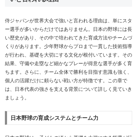
侍ジャパンが世界大会で強いと言われる理由は、単にスタ
ー選手が多いからだけではありません。日本の野球には長
い歴史があり、その中で培われてきた育成方法やチームづ
くりがあります。少年野球からプロまで一貫した技術指導
が行われ、基礎を大切にする文化が根付いています。その
結果、守備や走塁など細かなプレーが得意な選手が多く育
ちます。さらに、チーム全体で勝利を目指す意識も強く、
個人の活躍だけに頼らない戦い方が特徴です。この章で
は、日本代表の強さを支える背景について詳しく見ていき
ましょう。
日本野球の育成システムとチーム力