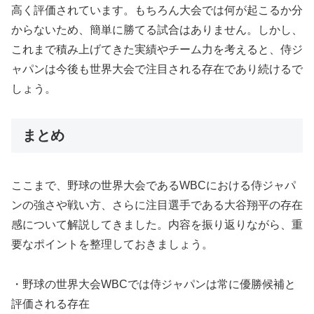
高く評価されています。もちろん大会では何が起こるか分
からないため、簡単に勝てる試合はありません。しかし、
これまで積み上げてきた実績やチーム力を考えると、侍ジ
ャパンは今後も世界大会で注目される存在であり続けるで
しょう。
まとめ
ここまで、野球の世界大会であるWBCにおける侍ジャパ
ンの強さや戦い方、さらに注目選手である大谷翔平の存在
感について解説してきました。内容を振り返りながら、重
要なポイントを整理しておきましょう。
・野球の世界大会WBCでは侍ジャパンは常に優勝候補と
評価される存在