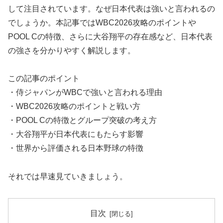
して注目されています。なぜ日本代表は強いと言われるの
でしょうか。本記事ではWBC2026攻略のポイントや
POOL Cの特徴、さらに大谷翔平の存在感など、日本代表
の強さを分かりやすく解説します。
この記事のポイント
・侍ジャパンがWBCで強いと言われる理由
・WBC2026攻略のポイントと戦い方
・POOL Cの特徴とグループ突破の考え方
・大谷翔平が日本代表にもたらす影響
・世界から評価される日本野球の特徴
それでは早速見ていきましょう。
目次