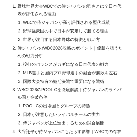
野球世界大会WBCでの侍ジャパンの強さとは？日本代
表が評価される理由
WBCで侍ジャパンが高く評価される歴代成績
野球強豪国の中で日本が安定して勝てる理由
世界が注目する日本野球の特徴と戦い方
侍ジャパンのWBC2026攻略のポイント｜優勝を狙うた
めの戦力分析
投打のバランスがカギになる日本代表の戦力
MLB選手と国内プロ野球選手の融合が勝敗を左右
国際大会特有の短期決戦で重要になる戦術
WBC2026のPOOL Cを徹底解説｜侍ジャパンのライバ
ル国と突破条件
POOL Cの出場国とグループの特徴
日本が注意したいライバルチームの実力
侍ジャパンが上位進出するための試合展開
大谷翔平が侍ジャパンにもたらす影響｜WBCでの存在