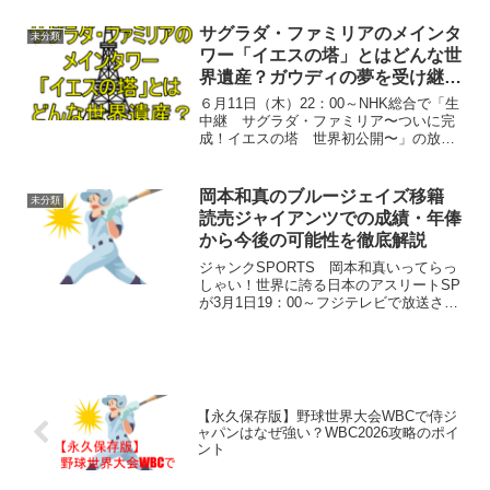
い店に出演する中村倫也さんの見どころ
が気になる人も多いのではないでしょう
サグラダ・ファミリアのメインタ
未分類
か？この記事では...
ワー「イエスの塔」とはどんな世
界遺産？ガウディの夢を受け継ぐ
建築をわかりやすく紹介
６月11日（木）22：00～NHK総合で「生
中継 サグラダ・ファミリア〜ついに完
成！イエスの塔 世界初公開〜」の放送
されることが話題になっています。スペ
イン・バルセロナのサグラダ・ファミリ
アは世界中から注目を集めているのはな
岡本和真のブルージェイズ移籍
未分類
ぜか？本日（20...
読売ジャイアンツでの成績・年俸
から今後の可能性を徹底解説
ジャンクSPORTS 岡本和真いってらっ
しゃい！世界に誇る日本のアスリートSP
が3月1日19：00～フジテレビで放送され
ます。興味のある方は見てください。な
ので今回、岡本和真について読売ジャイ
アンツからブルージェイズ移籍、現在の
立場や評価、...
【永久保存版】野球世界大会WBCで侍ジ
ャパンはなぜ強い？WBC2026攻略のポイ
ント