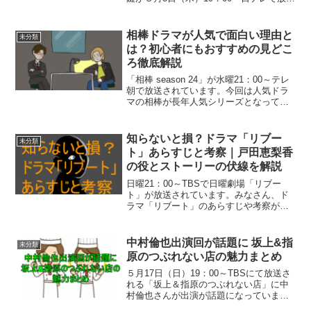
されます。野球の世界大会WBCでは、侍
ジャパンが常に優勝候補として注目され
ています。なぜ日本代表は強いと言われ
相棒ドラマが人気で面白い理由と
未分類
るのでしょう...
は？初心者にもおすすめの見どこ
ろ徹底解説
「相棒 season 24」が水曜21：00～テレ
朝で放送されています。今回は人気ドラ
マの相棒が長年人気シリーズとなってい
る理由や、面白さのポイントなどを解説
していこうと思います。相棒ドラマが長
年人気の理由とは？面白いと評判の魅力
知らないと損？ドラマ「リブー
未分類
を徹底解説...
ト」あらすじと考察｜戸田恵梨香
の役とストーリーの伏線を解説
日曜21：00～TBSで日曜劇場「リブー
ト」が放送されています。みなさん、ド
ラマ「リブート」のあらすじや考察が気
になっていませんか？物語の設定や登場
人物の関係を知ると、作品の面白さはさ
らに広がります。そこで今回は、戸田恵
中村倫也出演回が話題に 坂上&指
未分類
梨香の役どころや、タ...
原のつぶれない店の魅力まとめ
５月17日（日）19：00～TBSにて放送さ
れる「坂上＆指原のつぶれない店」に中
村倫也さんが出演が話題になっていま
す。そこで今回は、坂上&指原のつぶれな